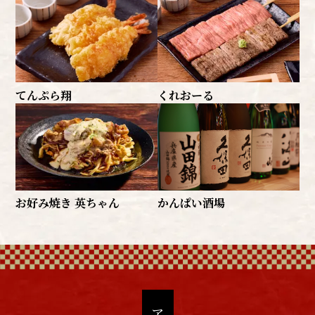
てんぷら翔
くれおーる
お好み焼き 英ちゃん
かんぱい酒場