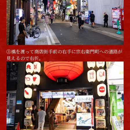
③橋を渡って商店街手前の右手に宗右衛門町への道路が
見えるので右折。