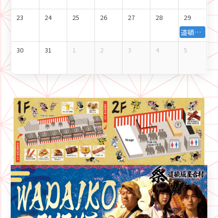
23
24
25
26
27
28
29
道頓堀側GALA前にて和太鼓パフォーマンスを開催！【2026年8月29日（土）開催！】
30
31
1
2
3
4
5