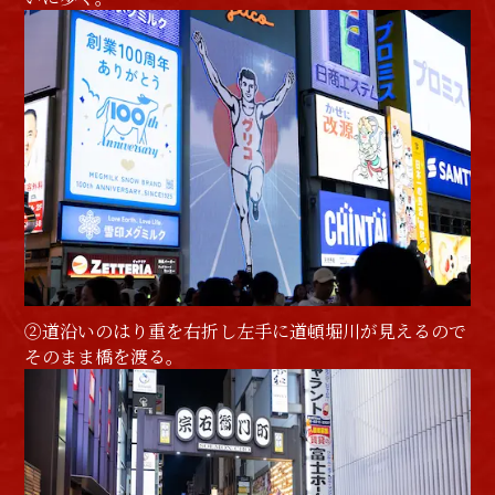
②道沿いのはり重を右折し左手に道頓堀川が見えるので
そのまま橋を渡る。