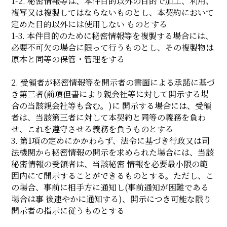
1-2. 秘密情報等は、本件目的以外の目的で加工、利用、
複写又は複製してはならないものとし、本契約において
定めた目的以外には使用しない ものとする
1-3. 本件目的のために秘密情報等を複製する場合には、
必要不可欠の場合に限って行うものとし、その複製物は
原本と同等の保管・管理をする
2. 受領者が秘密情報等を開示者の書面による承諾に基づ
き第三者(前項但書により親会社等に対して開示する場
合の当該親会社等も含む。)に 開示する場合には、受領
者は、当該第三者に対して本契約と同等の義務を負わ
せ、これを遵守させる義務を負うものとする
3. 第1項の定めにかかわらず、法令に基づき行政又は司
法機関から秘密情報の開示を求められた場合には、当該
秘密情報の受領者は、当該秘密 情報を必要最小限の範
囲内にて開示することができるものとする。ただし、こ
の場合、事前に相手方に通知し(事前通知が困難である
場合は事 後速やかに通知する)、開示につき可能な限り
開示者の指示に従うものとする