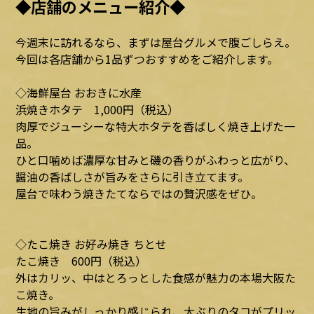
◆店舗のメニュー紹介◆
今週末に訪れるなら、まずは屋台グルメで腹ごしらえ。
今回は各店舗から1品ずつおすすめをご紹介します。
◇海鮮屋台 おおきに水産
浜焼きホタテ 1,000円（税込）
肉厚でジューシーな特大ホタテを香ばしく焼き上げた一
品。
ひと口噛めば濃厚な甘みと磯の香りがふわっと広がり、
醤油の香ばしさが旨みをさらに引き立てます。
屋台で味わう焼きたてならではの贅沢感をぜひ。
◇たこ焼き お好み焼き ちとせ
たこ焼き 600円（税込）
外はカリッ、中はとろっとした食感が魅力の本場大阪た
こ焼き。
生地の旨みがしっかり感じられ、大ぶりのタコがプリッ