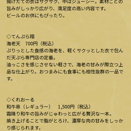
揚げたての衣はサクサク、中はジューシー。素材ごとの
旨みがしっかり広がり、満足度の高い内容です。
ビールのお供にもぴったり。
◇てんぷら翔
海老天 700円（税込）
ぷりっとした食感の海老を、軽くサクッとした衣で包ん
だ天ぷら専門店の定番。
油っこさを感じさせない軽さで、海老の甘みが際立つ上
品な仕上がり。おつまみにも食事にも相性抜群の一品で
す。
◇くれおーる
和牛串（レギュラー） 1,500円（税込）
霜降り和牛の旨みがじゅわっと広がる贅沢な一本。
焼き上げることで脂がとろけ、濃厚な肉の甘みをしっか
り感じられます。