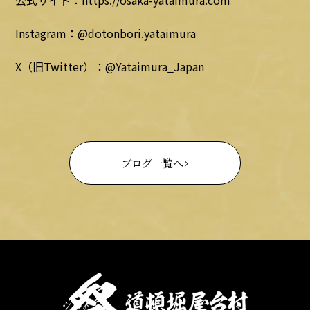
公式サイト：https://osaka-yataimura.com
Instagram：@dotonbori.yataimura
X（旧Twitter）：@Yataimura_Japan
ブログ一覧へ