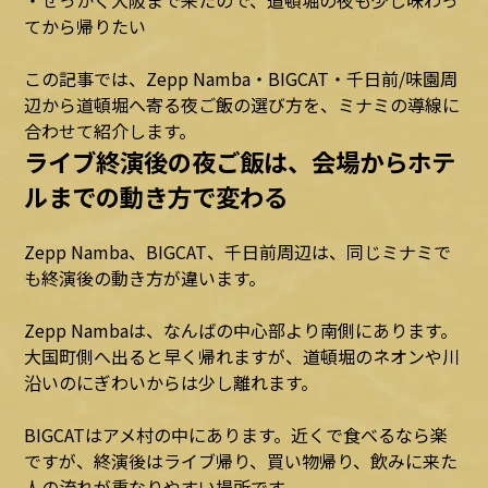
・せっかく大阪まで来たので、道頓堀の夜も少し味わっ
てから帰りたい
この記事では、Zepp Namba・BIGCAT・千日前/味園周
辺から道頓堀へ寄る夜ご飯の選び方を、ミナミの導線に
合わせて紹介します。
ライブ終演後の夜ご飯は、会場からホテ
ルまでの動き方で変わる
Zepp Namba、BIGCAT、千日前周辺は、同じミナミで
も終演後の動き方が違います。
Zepp Nambaは、なんばの中心部より南側にあります。
大国町側へ出ると早く帰れますが、道頓堀のネオンや川
沿いのにぎわいからは少し離れます。
BIGCATはアメ村の中にあります。近くで食べるなら楽
ですが、終演後はライブ帰り、買い物帰り、飲みに来た
人の流れが重なりやすい場所です。