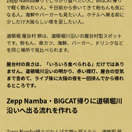
Zepp Namba帰りでしっかり食べたい人。BIGCAT帰り
で軽く飲みたい人。千日前から歩いてきて粉もんも気に
なる人。海鮮やバーガーも見たい人。ホテルへ戻る前に
少しだけ大阪らしい夜を足したい人。
道頓堀 屋台村 祭
は、道頓堀川沿いの屋台村型スポット
です。粉もん、串カツ、海鮮、バーガー、ドリンクなど
を同じ場所で見比べられます。
屋台村の良さは、「いろいろ食べられる」だけではあり
ません。道頓堀川沿いの明かり、赤い提灯、屋台の空気
まで含めて、ライブ後に大阪の夜を一回挟んでから帰れ
るところです。
Zepp Namba・BIGCAT帰りに道頓堀川
沿いへ出る流れを作れる
Zepp Namba帰りでなんば方面へ戻るなら、道頓堀 屋