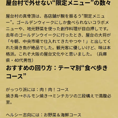
屋台村で外せない“限定メニュー”の数々
屋台村の真骨頂は、各店舗が腕を振るう“限定メニュ
ー”。ゴールデンウィークにしか食べられないコラボメ
ニューや、地元野菜を使った創作料理が目白押しです。
去年のゴールデンウイークに行ったとき、屋台の大将が
「今朝、中央市場で仕入れてきたやつや！」と出してく
れた焼き魚が絶品でした。観光客に優しいけど、味は本
格派。これぞ大阪の屋台文化やと思いました。（兵庫
県・40代男性）
おすすめの回り方：テーマ別“食べ歩き
コース”
がっつり派には：肉！肉！コース
焼き鳥→ホルモン焼き→ミンチカツの三段構えで満腹必
至。
ヘルシー志向には：お野菜＆海鮮コース