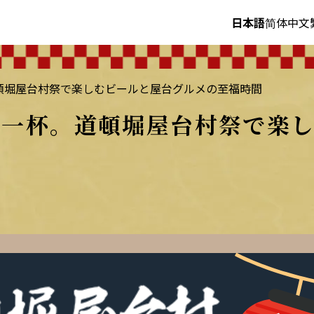
日本語
简体中文
頓堀屋台村祭で楽しむビールと屋台グルメの至福時間
を一杯。道頓堀屋台村祭で楽し