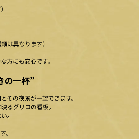
ど）
種類は異なります）
手な方にも安心です。
きの一杯”
川とその夜景が一望できます。
に映るグリコの看板。
ない。
です。