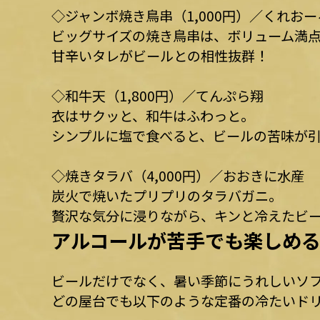
◇ジャンボ焼き鳥串（1,000円）／くれおー
ビッグサイズの焼き鳥串は、ボリューム満
甘辛いタレがビールとの相性抜群！
◇和牛天（1,800円）／てんぷら翔
衣はサクッと、和牛はふわっと。
シンプルに塩で食べると、ビールの苦味が
◇焼きタラバ（4,000円）／おおきに水産
炭火で焼いたプリプリのタラバガニ。
贅沢な気分に浸りながら、キンと冷えたビ
アルコールが苦手でも楽しめ
ビールだけでなく、暑い季節にうれしいソ
どの屋台でも以下のような定番の冷たいド