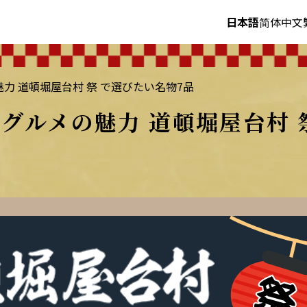
日本語
简体中文
力 道頓堀屋台村 祭 で選びたい名物7品
グルメの魅力 道頓堀屋台村 