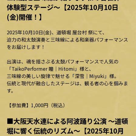
体験型ステージ～【2025年10月10日
(金)開催！】
2025年10月10日(金)、道頓堀 屋台村 祭にて、
迫力の和太鼓演奏と三味線による和楽器パフォーマンス
をお届けします！
出演は、魂を揺さぶる太鼓パフォーマンスで人気の
「TaikoPerformer 瞳｜Hitomi」様と、
三味線の美しい旋律で魅せる「深雪｜Miyuki」様。
伝統と現代が融合したステージは、観る者の心を掴みま
す。
【参加費】1,000円（税込）
■大阪天水連による阿波踊り公演 ～道頓
堀に響く伝統のリズム～【2025年10月