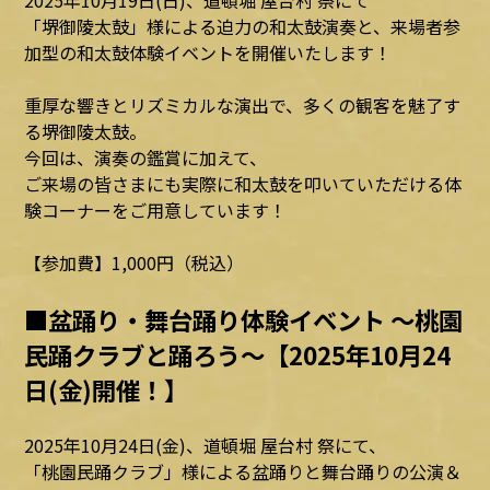
2025年10月19日(日)、道頓堀 屋台村 祭にて
「堺御陵太鼓」様による迫力の和太鼓演奏と、来場者参
加型の和太鼓体験イベントを開催いたします！
重厚な響きとリズミカルな演出で、多くの観客を魅了す
る堺御陵太鼓。
今回は、演奏の鑑賞に加えて、
ご来場の皆さまにも実際に和太鼓を叩いていただける体
験コーナーをご用意しています！
【参加費】1,000円（税込）
■盆踊り・舞台踊り体験イベント ～桃園
民踊クラブと踊ろう～【2025年10月24
日(金)開催！】
2025年10月24日(金)、道頓堀 屋台村 祭にて、
「桃園民踊クラブ」様による盆踊りと舞台踊りの公演＆