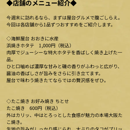
◆店舗のメニュー紹介◆
今週末に訪れるなら、まずは屋台グルメで腹ごしらえ。
今回は各店舗から1品ずつおすすめをご紹介します。
◇海鮮屋台 おおきに水産
浜焼きホタテ 1,000円（税込）
肉厚でジューシーな特大ホタテを香ばしく焼き上げた一
品。
ひと口噛めば濃厚な甘みと磯の香りがふわっと広がり、
醤油の香ばしさが旨みをさらに引き立てます。
屋台で味わう焼きたてならではの贅沢感をぜひ。
◇たこ焼き お好み焼き ちとせ
たこ焼き 600円（税込）
外はカリッ、中はとろっとした食感が魅力の本場大阪た
こ焼き。
生地の旨みがしっかり感じられ、大ぶりのタコがプリッ