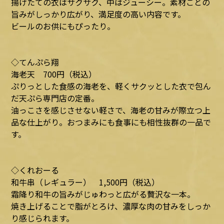
揚げたての衣はサクサク、中はジューシー。素材ごとの
旨みがしっかり広がり、満足度の高い内容です。
ビールのお供にもぴったり。
◇てんぷら翔
海老天 700円（税込）
ぷりっとした食感の海老を、軽くサクッとした衣で包ん
だ天ぷら専門店の定番。
油っこさを感じさせない軽さで、海老の甘みが際立つ上
品な仕上がり。おつまみにも食事にも相性抜群の一品で
す。
◇くれおーる
和牛串（レギュラー） 1,500円（税込）
霜降り和牛の旨みがじゅわっと広がる贅沢な一本。
焼き上げることで脂がとろけ、濃厚な肉の甘みをしっか
り感じられます。