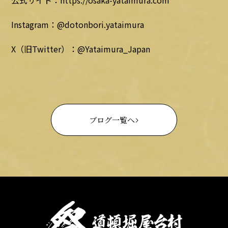
公式サイト：https://osaka-yataimura.com
Instagram：@dotonbori.yataimura
X（旧Twitter）：@Yataimura_Japan
ブログ一覧へ