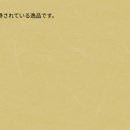
持されている逸品です。
。