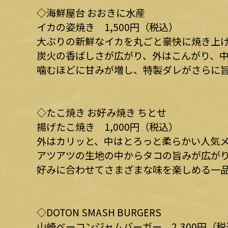
◇海鮮屋台 おおきに水産
イカの姿焼き 1,500円（税込）
大ぶりの新鮮なイカを丸ごと豪快に焼き上
炭火の香ばしさが広がり、外はこんがり、
噛むほどに甘みが増し、特製ダレがさらに
◇たこ焼き お好み焼き ちとせ
揚げたこ焼き 1,000円（税込）
外はカリッと、中はとろっと柔らかい人気
アツアツの生地の中からタコの旨みが広が
好みに合わせてさまざまな味を楽しめる一
◇DOTON SMASH BURGERS
山崎ベーコンジャムバーガー 2,300円（税