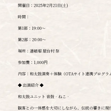
開催日：2025年2月21日(土)
時間：
第1部：19:00～
第2部：20:00～
場所：道頓堀 屋台村 祭
参加費：1,000円
内容：和太鼓演奏＋体験（OTAサイト連携プログラ
◆ 出演紹介 ◆
和太鼓ユニット 音鼓‐ねこ‐
観客との一体感を大切にしながら、伝統の響きに現