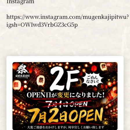
Instagram
https://www.instagram.com/mugenkajipitwu?
igsh=OWIwd3VrbGZ3cG5p