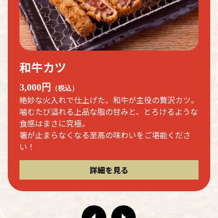
和牛カツ
3,000円
（税込）
絶妙な火入れで仕上げた、和牛が主役の贅沢カツ。
噛むたび溢れる上品な脂の甘みと、とろけるような
食感はまさに究極。
箸が止まらなくなる至高の味わいをご堪能くださ
い！
詳細を見る