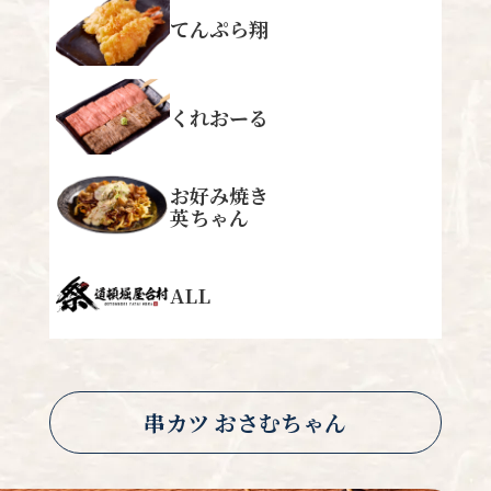
てんぷら翔
くれおーる
お好み焼き
英ちゃん
ALL
串カツ おさむちゃん