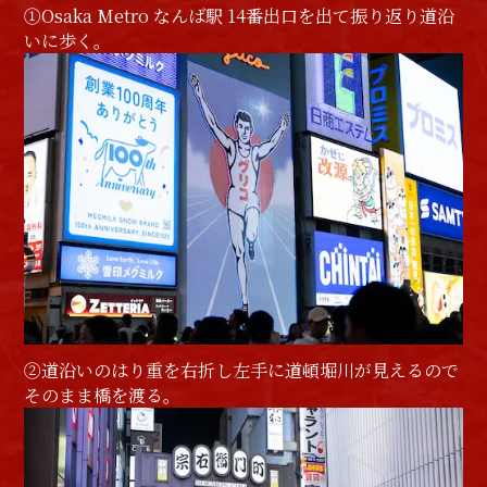
①Osaka Metro なんば駅 14番出口を出て振り返り道沿
いに歩く。
②道沿いのはり重を右折し左手に道頓堀川が見えるので
そのまま橋を渡る。