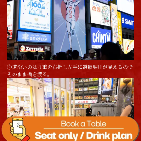
②道沿いのはり重を右折し左手に道頓堀川が見えるので
そのまま橋を渡る。