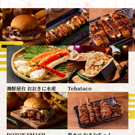
屋台
海鮮屋台 おおきに水産
Tebataco
DOTON SMASH
串カツ おさむちゃん