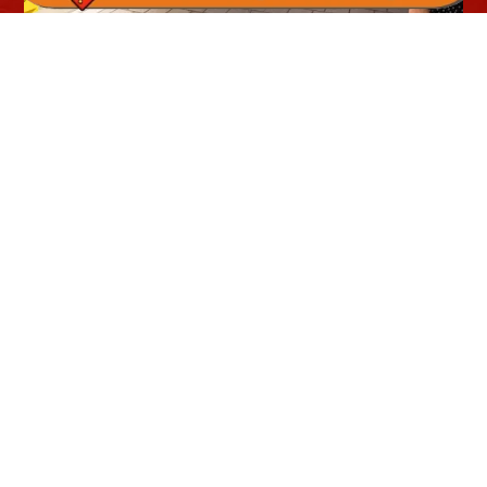
③橋を渡り切る直前の右手に階段があるので降りて左手
に進む。
④道沿いの左手に提灯とネオンが光る施設があるのでそ
こが道頓堀屋台村祭です。