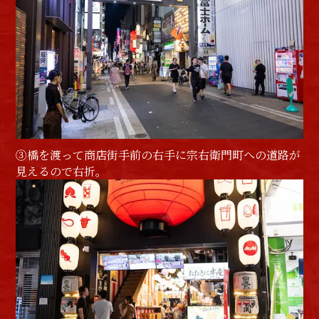
③橋を渡って商店街手前の右手に宗右衛門町への道路が
見えるので右折。