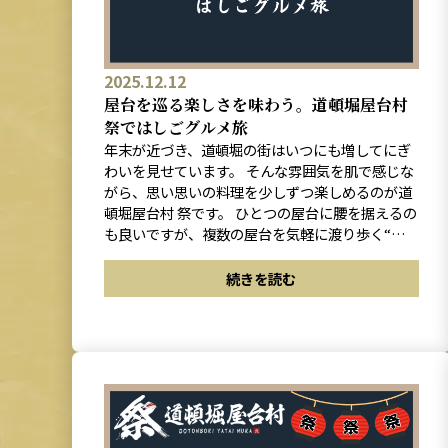
2025.12.12
屋台を巡る楽しさを味わう。道頓堀屋台村
祭ではしごグルメ旅
年末が近づき、道頓堀の街はいつにも増してにぎ
わいを見せています。 そんな雰囲気を肌で感じな
がら、思い思いの料理を少しずつ楽しめるのが道
頓堀屋台村 祭です。 ひとつの屋台に腰を据えるの
も良いですが、複数の屋台を気軽に渡り歩く“は
しごグルメ”は、この場所ならではの醍醐味。 初
めて来る人にも、何度も訪れている人にも新しい
続きを読む
発見がある、冬の屋台旅をご紹介します。