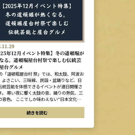
.11.29
025年12月イベント特集】冬の道頓堀が
なる。道頓堀屋台村祭で楽しむ伝統芸
屋台グルメ
月の「道頓堀屋台村 祭」では、和太鼓、阿波お
、よさこい、三味線、民謡・盆踊りなど、日
伝統芸能を体感できるイベントが連日開催さ
す。 寒い夜に響く太鼓の音、踊りの熱気、三
の音色。 ここでしか味わえない“日本文化の
しめる1ヶ月です。 さらに、屋台村にはイ
トの前後に立ち寄りやすい人気フードがそろ
続きを読む
気軽に食べ歩きができます。 この記事では、
月の全イベントと、各店から1品ずつおすすめ
ューを厳選して紹介します。