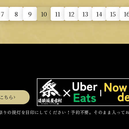
7
8
9
10
11
12
13
14
15
1
こちら
祭りの提灯を目印にしてください！予約不要。そのまま入って