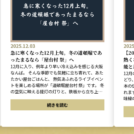
2025.12.03
2025
急に寒くなった12月上旬。冬の道頓堀であ
【2
ったまるなら「屋台村 祭」へ
熱く
12月に入り、例年より早い冷え込みを感じる大阪
能と
なんば。 そんな季節でも気軽に立ち寄れて、あた
12
たかい屋台ごはんと、 熱気あふれるライブイベン
どり
トを楽しめる場所が「道頓堀屋台村 祭」です。 冬
本の
の空気に映える提灯の灯りと、鉄板から立ち上る
れま
湯気。 寒ささえも“風情”に変わるこの季節、屋台
味線
村の魅力をぎゅっとまとめてお届けします。
冬”を楽
続きを読む
ベン
い、
12
メニ