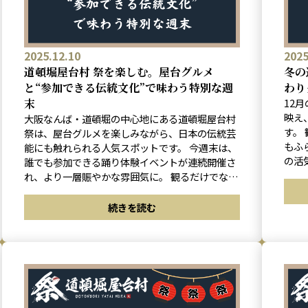
2025.12.10
2025
道頓堀屋台村 祭を楽しむ。屋台グルメ
冬の
と“参加できる伝統文化”で味わう特別な週
わり
末
12
映え
大阪なんば・道頓堀の中心地にある道頓堀屋台村
す。
祭は、屋台グルメを楽しみながら、日本の伝統芸
もふ
能にも触れられる人気スポットです。 今週末は、
の活
誰でも参加できる踊り体験イベントが連続開催さ
こそ
れ、より一層賑やかな雰囲気に。 観るだけでなく
りの
一緒に踊れる体験は、旅の思い出づくりにもぴっ
たりです。
続きを読む