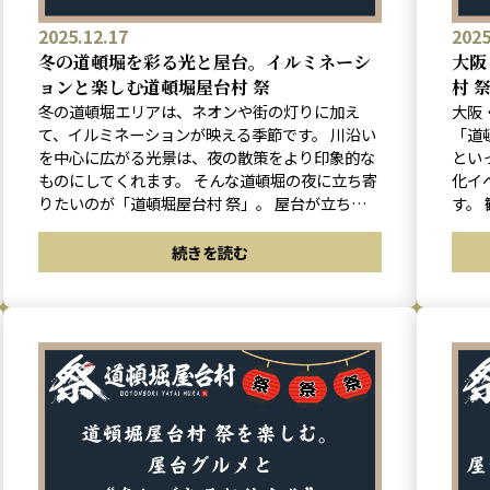
2025.12.17
2025
冬の道頓堀を彩る光と屋台。イルミネーシ
大阪
ョンと楽しむ道頓堀屋台村 祭
村 
冬の道頓堀エリアは、ネオンや街の灯りに加え
大阪
て、イルミネーションが映える季節です。 川沿い
「道
を中心に広がる光景は、夜の散策をより印象的な
とい
ものにしてくれます。 そんな道頓堀の夜に立ち寄
化イ
りたいのが「道頓堀屋台村 祭」。 屋台が立ち並ぶ
す。 観光の合間にふらっと立ち寄れる気軽さと、
空間で食事を楽しみながら、冬ならではの道頓堀
屋台
の景色を味わうことができます。
らし
続きを読む